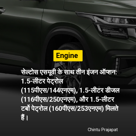
Engine
सेल्टोस एसयूवी के साथ तीन इंजन ऑप्शन:
1.5-लीटर पेट्रोल
(115पीएस/144एनएम), 1.5-लीटर डीजल
(116पीएस/250एनएम), और 1.5-लीटर
टर्बो पेट्रोल (160पीएस/253एनएम) मिलते
हैं।
Chintu Prajapat