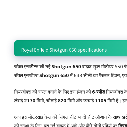
Royal Enfield Shotgun 650 specifications
रॉयल एनफील्ड की नई
Shotgun 650
बाइक सुपर मीटीयर 650 से 
रॉयल एनफील्ड
Shotgun 650
में 648 सीसी का पैरलल-ट्विन, 
गियरबॉक्स को सरल बनाने के लिए इस इंजन को
6-स्पीड
गियरबॉक्स क
लंबाई
2170
मिमी, चौड़ाई
820
मिमी और ऊचाई
1105
मिमी है। इ
आप इस मोटरसाइकिल को सिंगल सीट या दो सीट ऑप्शन के साथ खरी
की सुरक्षा के लिए, इस नई बाइक में आगे और पीछे दोनों पहियों पर
डिस्क