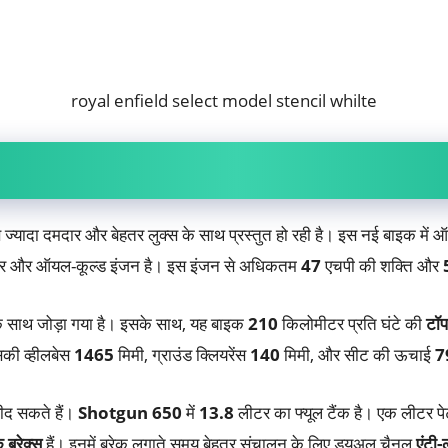
royal enfield select model stencil whilte
ज्यादा दमदार और बेहतर लुक्स के साथ प्रस्तुत हो रही है। इस नई बाइक मे
एयर और ऑयल-कूल्ड इंजन है। इस इंजन से अधिकतम
47
एचपी की शक्ति और
े साथ जोड़ा गया है। इसके साथ, यह बाइक
210
किलोमीटर प्रति घंटे की
टॉप
सकी व्हीलबेस
1465
मिमी, ग्राउंड क्लियरेंस
140
मिमी, और सीट की ऊचाई
7
द सकते हैं।
Shotgun 650
में
13.8
लीटर का फ्यूल टैंक है। एक लीटर पे
 ब्रेक्स
हैं। इनमें ब्रेक लगाते समय बेहतर संचालन के लिए ड्यूअल चैनल
एंटी-