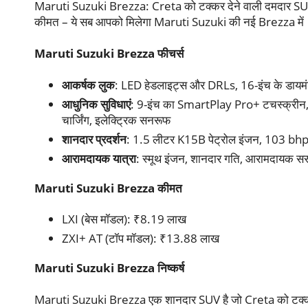
Maruti Suzuki Brezza: Creta को टक्कर देने वाली दमदार S
कीमत – ये सब आपको मिलेगा Maruti Suzuki की नई Brezza में
Maruti Suzuki Brezza फीचर्स
आकर्षक लुक
: LED हेडलाइट्स और DRLs, 16-इंच के डायमंड
आधुनिक सुविधाएं
: 9-इंच का SmartPlay Pro+ टचस्क्रीन
चार्जिंग, इलेक्ट्रिक सनरूफ
शानदार प्रदर्शन
: 1.5 लीटर K15B पेट्रोल इंजन, 103 bhp
आरामदायक यात्रा
: स्मूथ इंजन, शानदार गति, आरामदायक सस्
Maruti Suzuki Brezza कीमत
LXI (बेस मॉडल): ₹8.19 लाख
ZXI+ AT (टॉप मॉडल): ₹13.88 लाख
Maruti Suzuki Brezza निष्कर्ष
Maruti Suzuki Brezza एक शानदार SUV है जो Creta को टक्कर द