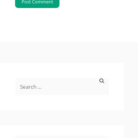
Search
for: