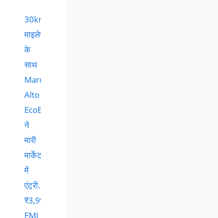
30kmpl
माइलेज
के
साथ
Maruti
Alto
EcoBoost
ने
मारी
मार्केट
में
एंट्री…
₹3,999
EMI