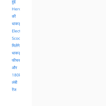
हुई
Hero
की
धाकड़
Electric
Scooter…
मिलेंगे
धाकड़
फीचर्स
और
180km
लंबी
रेंज