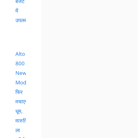
बजट
में
उपलब्ध
Alto
800
New
Model:
फिर
मचाएगी
धूम,
मारुति
ला