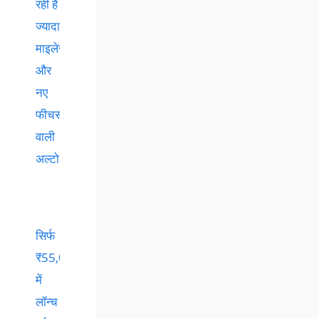
रही है
ज्यादा
माइलेज
और
नए
फीचर्स
वाली
अल्टो
सिर्फ
₹55,000
में
लॉन्च